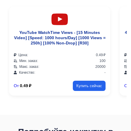
YouTube WatchTime Views - [15 Minutes
4,
Video] [Speed: 1000 hours/Day] [1000 Views =
5
250h] [100% Non-Drop] [R30]
Цена:
0.49 ₽
Ц
Мин. заказ:
100
М
Макс. заказ:
20000
М
Качество:
-
К
От
0.49 ₽
От
Купить сейчас