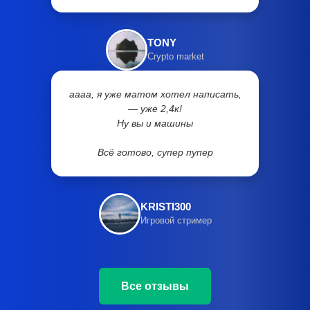
TONY
Crypto market
аааа, я уже матом хотел написать,
— уже 2,4к!
Ну вы и машины
Всё готово, супер пупер
KRISTI300
Игровой стример
Все отзывы