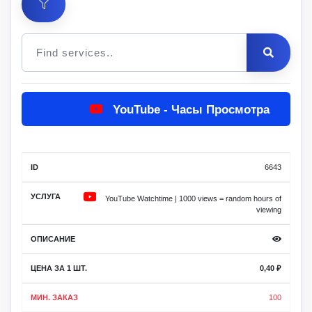
Цена
YouTube - Часы Просмотра
за 1
Мин.
Макс.
ID
Услуга
шт.
заказ
заказ
Описание
6643
YouTube Watchtime | 1000 views = random hours of
viewing
0,40
₽
100