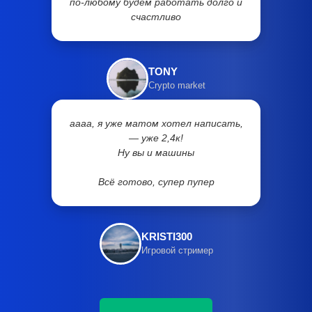
по-любому будем работать долго и
счастливо
TONY
Crypto market
аааа, я уже матом хотел написать,
— уже 2,4к!
Ну вы и машины
Всё готово, супер пупер
KRISTI300
Игровой стример