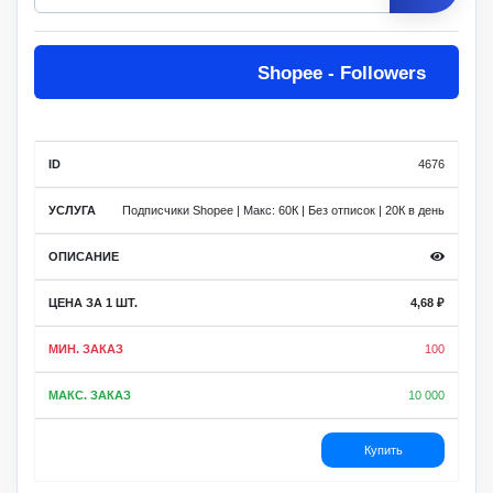
Цена
Shopee - Followers
за 1
Мин.
Макс.
ID
Услуга
шт.
заказ
заказ
Описание
4676
Подписчики Shopee | Макс: 60К | Без отписок | 20К в день
4,68
₽
100
10 000
Купить