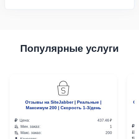
Популярные услуги
Отзывы на SiteJabber | Реальные |
От
Максимум 200 | Скорость 1-3/день
2
Цена:
437.46 ₽
Ц
Мин. заказ:
1
М
Макс. заказ:
200
М
Качество:
-