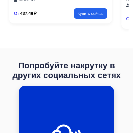
К
От
437.46 ₽
Купить сейчас
От
Попробуйте накрутку в
других социальных сетях