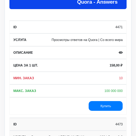
Quora - Answers
за 1
Мин.
Макс.
ID
Услуга
шт.
заказ
заказ
Описание
4471
Просмотры ответов на Quora | Со всего мира
158,00
₽
10
100 000 000
Купить
4473