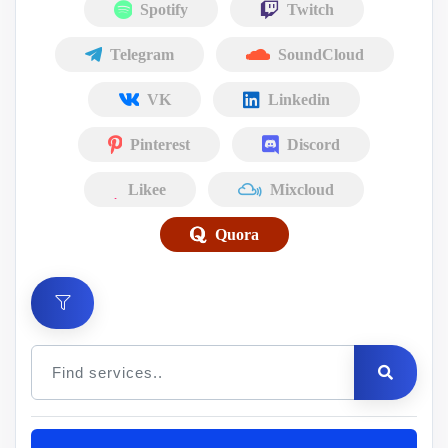
Spotify
Twitch
Telegram
SoundCloud
VK
Linkedin
Pinterest
Discord
Likee
Mixcloud
Quora
Цена