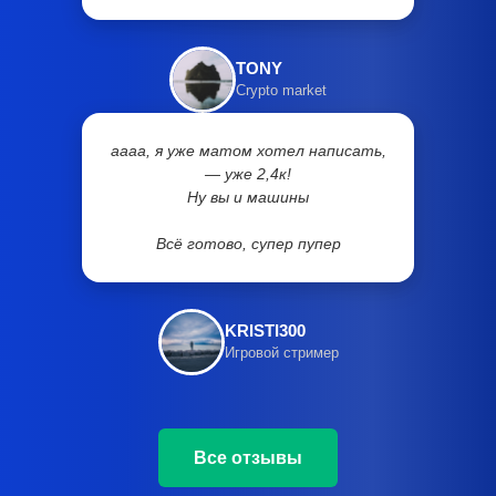
TONY
Crypto market
аааа, я уже матом хотел написать,
— уже 2,4к!
Ну вы и машины
Всё готово, супер пупер
KRISTI300
Игровой стример
Все отзывы