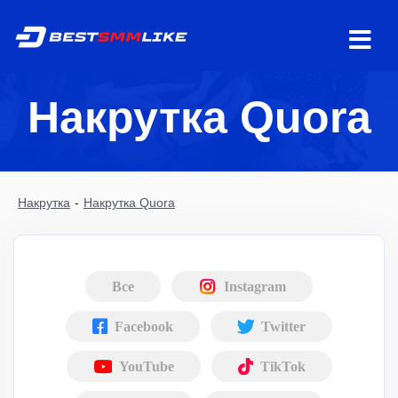
Накрутка Quora
Накрутка
-
Накрутка Quora
Все
Instagram
Facebook
Twitter
YouTube
TikTok