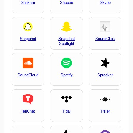
Shazam
Shopee
Skype
Snapchat
Snapchat
SoundClick
Spotlight
SoundCloud
Spotify
Spreaker
TenChat
Tidal
Triller