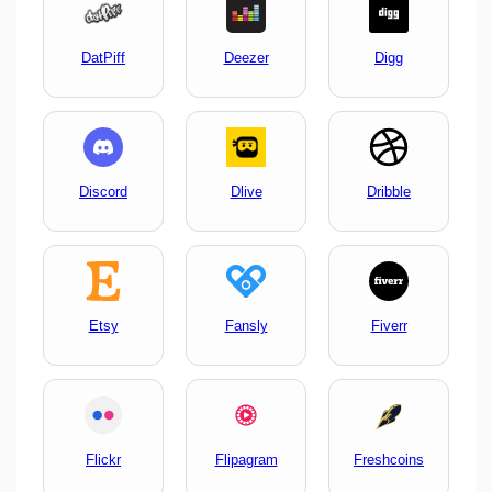
DatPiff
Deezer
Digg
Discord
Dlive
Dribble
Etsy
Fansly
Fiverr
Flickr
Flipagram
Freshcoins