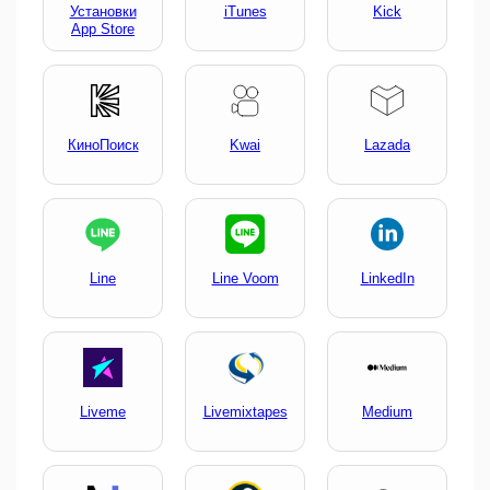
Установки
iTunes
Kick
App Store
КиноПоиск
Kwai
Lazada
Line
Line Voom
LinkedIn
Liveme
Livemixtapes
Medium