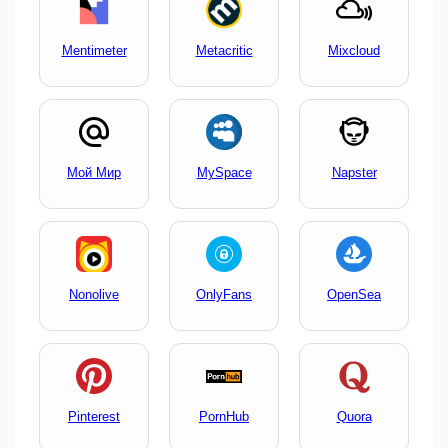
Mentimeter
Metacritic
Mixcloud
Мой Мир
MySpace
Napster
Nonolive
OnlyFans
OpenSea
Pinterest
PornHub
Quora