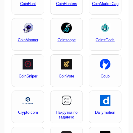
CoinHunt
CoinHunters
CoinMarketCap
CoinMooner
Coinscope
CoinsGods
CoinSniper
CoinVote
Coub
Crypto.com
Накрутка по
Dailymotion
заданию