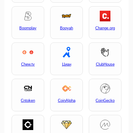
Boomplay
Booyah
Change.org
Chew.tv
Циан
ClubHouse
Cntoken
CoinAlpha
CoinGecko