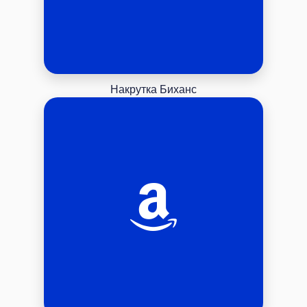
Накрутка Биханс