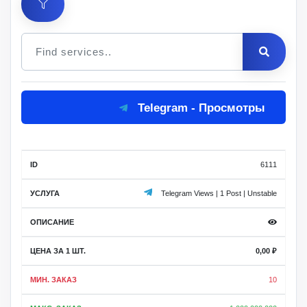
Цена
Telegram - Просмотры
за 1
Мин.
Макс.
ID
Услуга
шт.
заказ
заказ
Описание
6111
Telegram Views | 1 Post | Unstable
0,00
₽
10