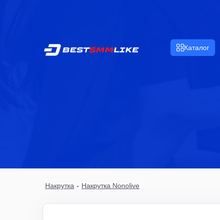
Каталог
Накрутка
-
Накрутка Nonolive