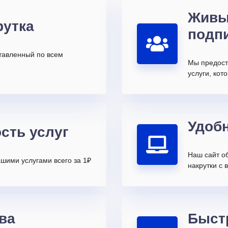
Живы
рутка
подп
ставленный по всем
Мы предост
услуги, ко
Удоб
сть услуг
Наш сайт о
шими услугами всего за 1₽
накрутки с 
ва
Быст