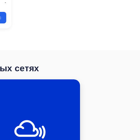
-
с
ных сетях