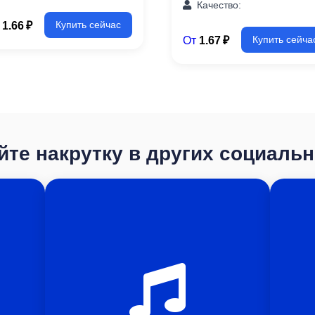
Качество:
т
1.66 ₽
Купить сейчас
От
1.67 ₽
Купить сейча
те накрутку в других социаль