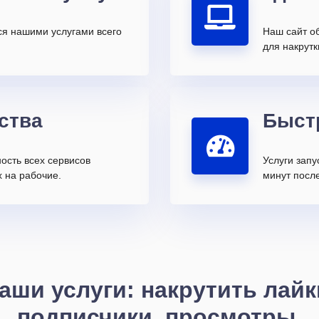
ся нашими услугами всего
Наш сайт о
для накрутк
ства
Быст
ость всех сервисов
Услуги запу
 на рабочие.
минут после
аши услуги: накрутить лайк
подписчики, просмотры,