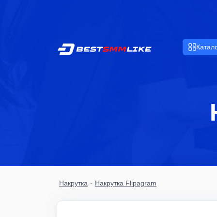
Катал
Накрутка
-
Накрутка Flipagram