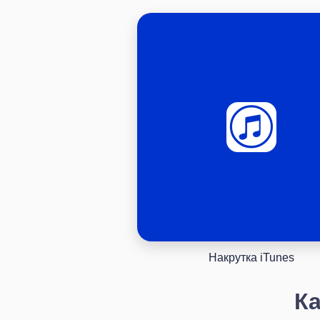
Накрутка iTunes
Ка