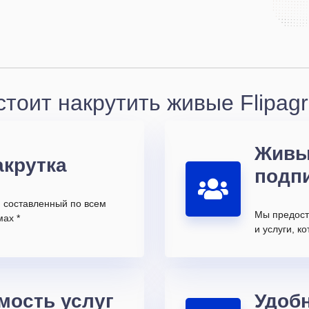
тоит накрутить живые Flipag
Живы
акрутка
подп
, составленный по всем
Мы предост
ах *
и услуги, 
мость услуг
Удоб