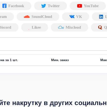
Facebook
Twitter
YouTube
gram
SoundCloud
VK
L
Discord
Likee
Mixcloud
Q
на за 1 шт.
Мин. заказ
Мак
те накрутку в других социаль