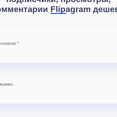
омментарии Flipagram деше
сплатно *
дешево.