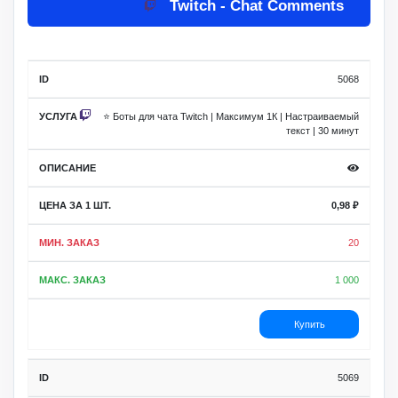
Twitch - Chat Comments
за 1
Мин.
Макс.
ID
Услуга
шт.
заказ
заказ
Описание
5068
⭐ Боты для чата Twitch | Максимум 1К | Настраиваемый
текст | 30 минут
0,98
₽
20
1 000
Купить
5069