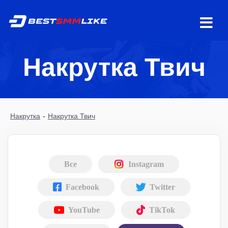
Накрутка Твич
Накрутка
-
Накрутка Твич
Все
Instagram
Facebook
Twitter
YouTube
TikTok