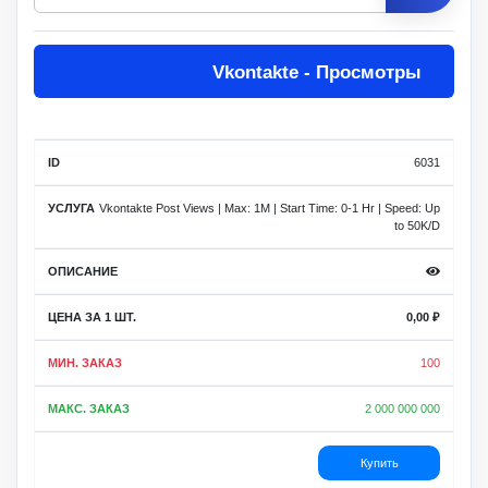
Цена
Vkontakte - Просмотры
за 1
Мин.
Макс.
ID
Услуга
шт.
заказ
заказ
Описание
6031
Vkontakte Post Views | Max: 1M | Start Time: 0-1 Hr | Speed: Up
to 50K/D
0,00
₽
100
2 000 000 000
Купить