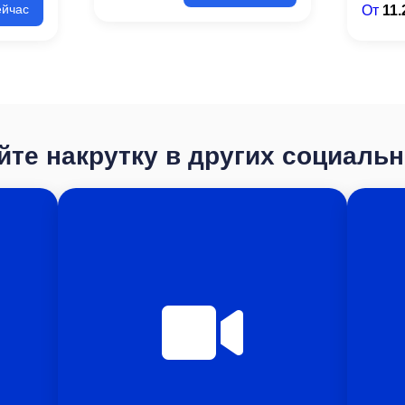
От
11.
ейчас
те накрутку в других социаль