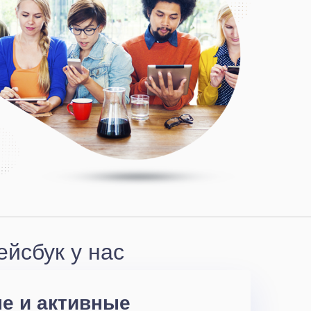
йсбук у нас
е и активные