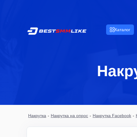
Каталог
Накр
Накрутка
-
Накрутка на опрос
-
Накрутка Facebook
-