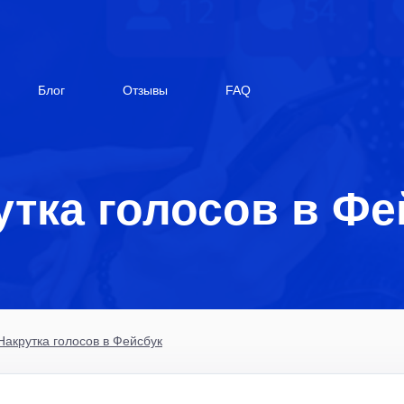
Блог
Отзывы
FAQ
утка голосов в Фе
Накрутка голосов в Фейсбук