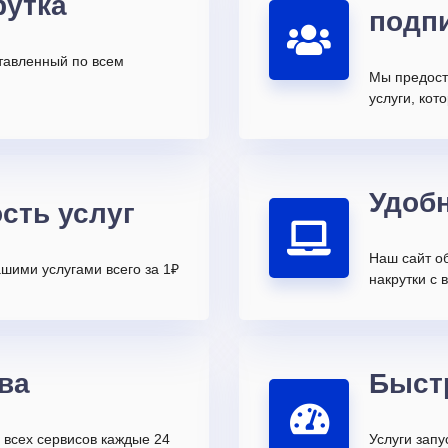
рутка
подп
ставленный по всем
Мы предост
услуги, ко
Удоб
сть услуг
Наш сайт о
шими услугами всего за 1₽
накрутки с 
ва
Быст
всех сервисов каждые 24
Услуги запу