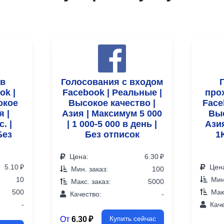
 в
Голосования с входом
ok |
Facebook | Реальные |
про
окое
Высокое качество |
Face
я |
Азия | Максимум 5 000
Выс
. |
| 1 000-5 000 в день |
Азия
Без
Без отписок
1
Цена:
6.30 ₽
5.10 ₽
Цен
Мин. заказ:
100
10
Мин.
Макс. заказ:
5000
500
Макс
Качество:
-
-
Каче
От
6.30 ₽
Купить сейчас