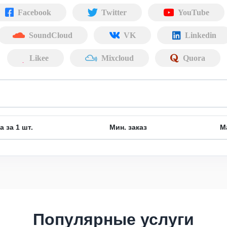
Facebook
Twitter
YouTube
SoundCloud
VK
Linkedin
Likee
Mixcloud
Quora
а за 1 шт.
Мин. заказ
М
Популярные услуги