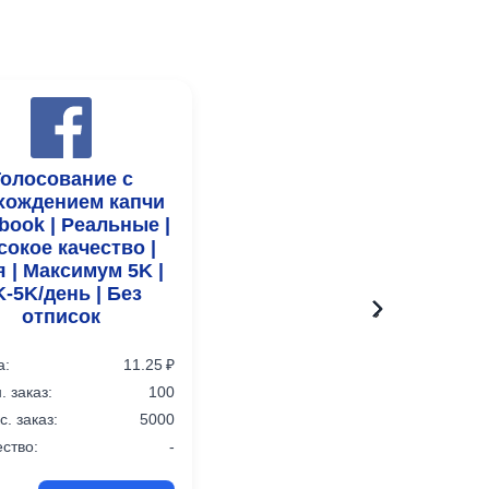
Голосование с
хождением капчи
book | Реальные |
окое качество |
 | Максимум 5K |
K-5K/день | Без
отписок
›
а:
11.25 ₽
 заказ:
100
. заказ:
5000
ство:
-