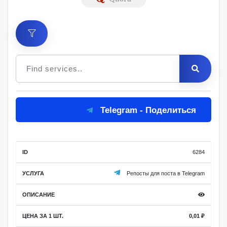
Цена
Telegram - Поделиться
за 1
Мин.
Макс.
ID
Услуга
шт.
заказ
заказ
Описание
6284
Репосты для поста в Telegram
0,01
₽