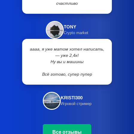
счастливо
TONY
Crypto market
аааа, я уже матом хотел написать,
— уже 2,4к!
Ну вы и машины
Всё готово, супер пупер
KRISTI300
Игровой стример
Все отзывы