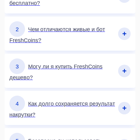
бесплатно?
2
Чем отличаются живые и бот
FreshCoins?
3
Могу ли я купить FreshCoins
дешево?
4
Как долго сохраняется результат
накрутки?