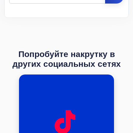
Цена
за 1
Мин.
Макс.
ID
Услуга
шт.
заказ
заказ
Описание
Попробуйте накрутку в
других социальных сетях