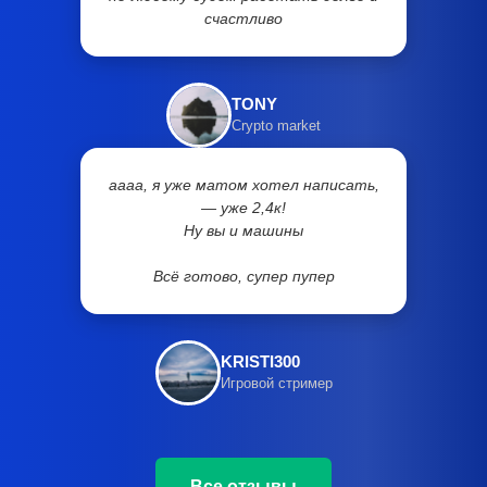
счастливо
TONY
Crypto market
аааа, я уже матом хотел написать,
— уже 2,4к!
Ну вы и машины
Всё готово, супер пупер
KRISTI300
Игровой стример
Все отзывы