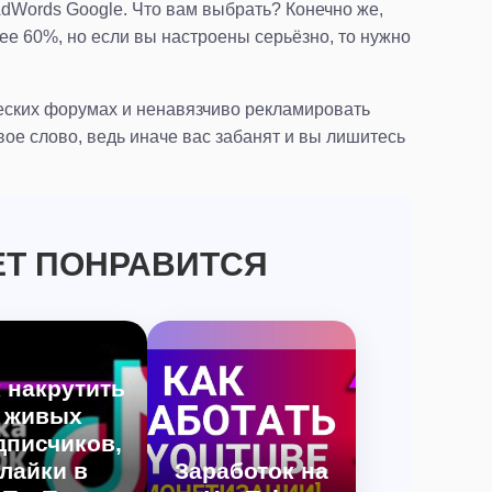
AdWords Google. Что вам выбрать? Конечно же,
ее 60%, но если вы настроены серьёзно, то нужно
еских форумах и ненавязчиво рекламировать
вое слово, ведь иначе вас забанят и вы лишитесь
Т ПОНРАВИТСЯ
 накрутить
живых
дписчиков,
лайки в
Заработок на