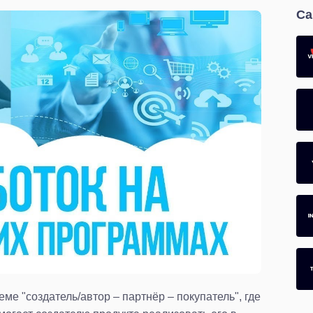
Са
ме "создатель/автор – партнёр – покупатель", где