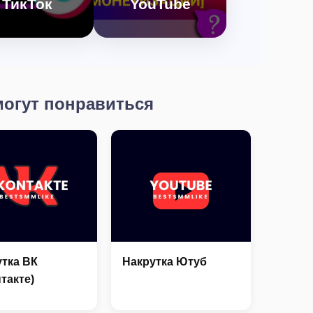
ТикТок
YouTube
Эффективные
5 способов
обы, стратегии и
монетизации канала.
сервисы.
могут понравиться
тка ВК
Накрутка Ютуб
такте)