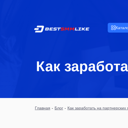
Катал
Как заработ
Главная
-
Блог
-
Как заработать на партнерских