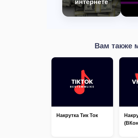
интернете
Почему это обман и
как не попасться
спос
мошенникам.
Вам также 
Накрутка Тик Ток
Накру
(ВКон