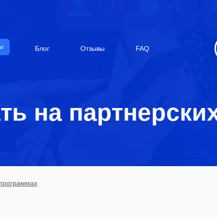
ог
Блог
Отзывы
FAQ
ать на партнерски
 программах