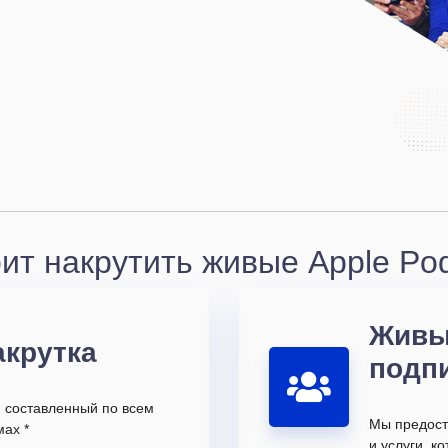
ит накрутить живые Apple Pod
Живы
акрутка
подп
, составленный по всем
Мы предост
ах *
и услуги, 