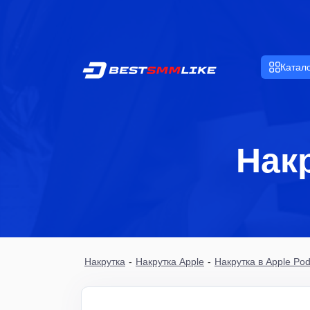
Катал
Накр
Накрутка
-
Накрутка Apple
-
Накрутка в Apple Pod