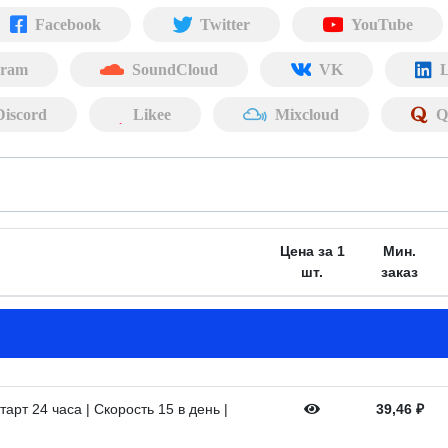
Facebook
Twitter
YouTube
gram
SoundCloud
VK
L
Discord
Likee
Mixcloud
Q
Цена за 1
Мин.
шт.
заказ
арт 24 часа | Скорость 15 в день |
39,46
₽