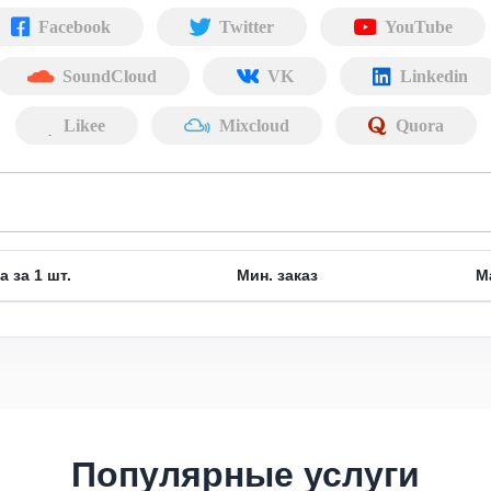
Facebook
Twitter
YouTube
SoundCloud
VK
Linkedin
Likee
Mixcloud
Quora
а за 1 шт.
Мин. заказ
М
Популярные услуги