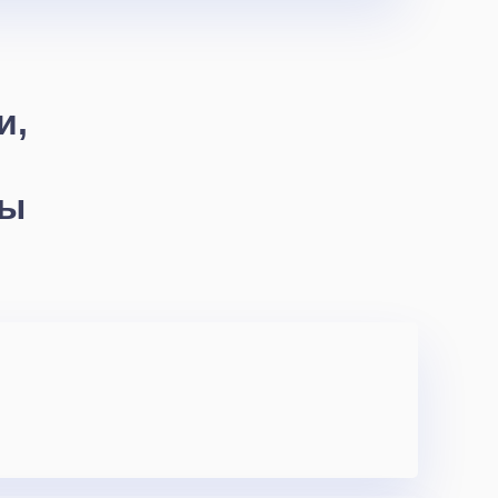
и,
сы