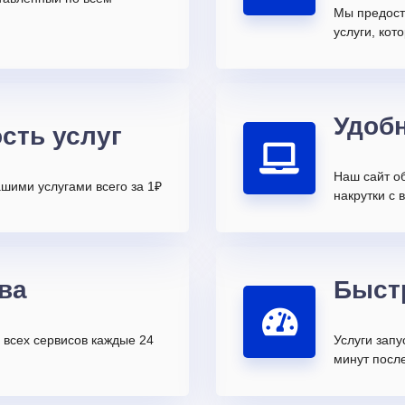
Мы предост
услуги, ко
Удоб
сть услуг
Наш сайт о
шими услугами всего за 1₽
накрутки с 
ва
Быст
всех сервисов каждые 24
Услуги запу
минут после