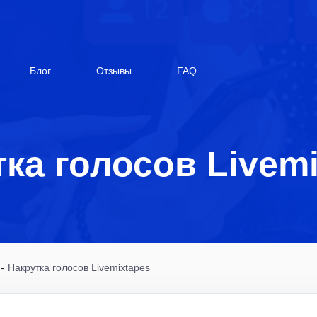
Блог
Отзывы
FAQ
ка голосов Livem
-
Накрутка голосов Livemixtapes