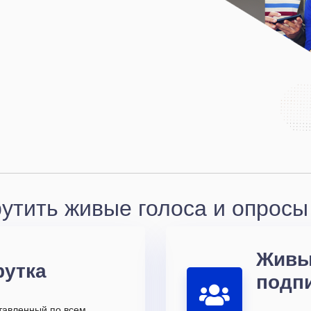
утить живые голоса и опросы 
Живы
рутка
подп
ставленный по всем