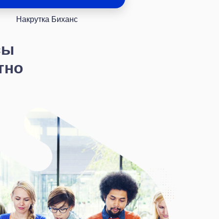
Накрутка Биханс
сы
тно