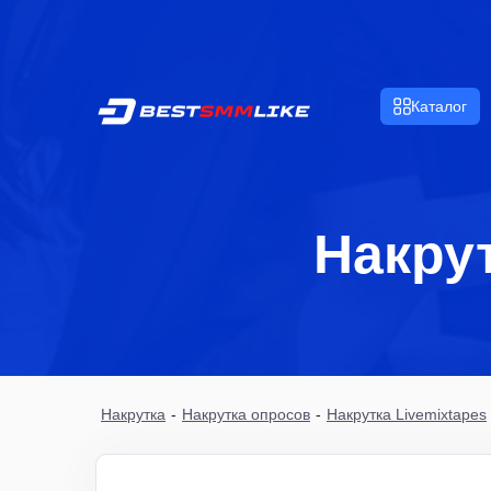
Каталог
Накрут
Накрутка
-
Накрутка опросов
-
Накрутка Livemixtapes