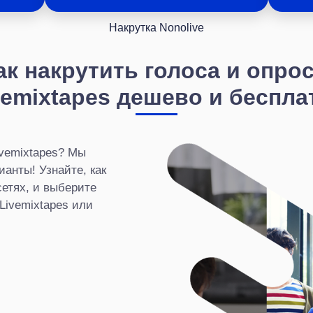
Накрутка Nonolive
ак накрутить голоса и опро
vemixtapes дешево и беспла
ivemixtapes? Мы
анты! Узнайте, как
сетях, и выберите
Livemixtapes или