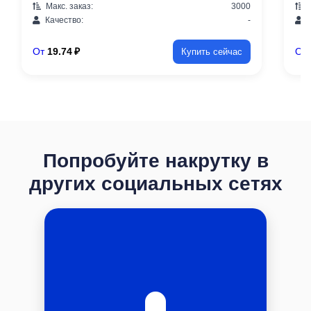
Макс. заказ:
3000
М
Качество:
-
К
От
19.74 ₽
От
Купить сейчас
Попробуйте накрутку в
других социальных сетях