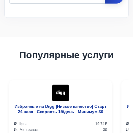
Цена
за 1
Мин.
Макс.
ID
Услуга
шт.
заказ
заказ
Описание
Популярные услуги
Избранные на Digg |Низкое качество| Старт
Из
24 часа | Скорость 15/день | Минимум 30
Цена:
19.74 ₽
Ц
Мин. заказ:
30
М