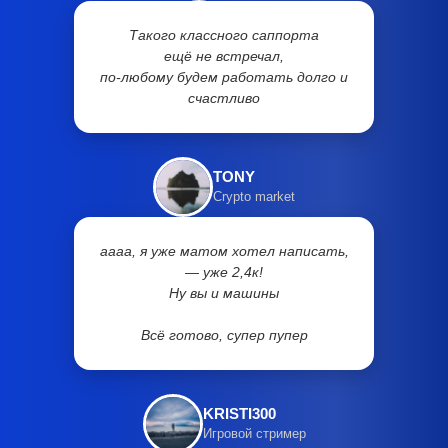
Такого классного саппорта
ещё не встречал,
по-любому будем работать долго и
счастливо
TONY
Crypto market
аааа, я уже матом хотел написать,
— уже 2,4к!
Ну вы и машины
Всё готово, супер пупер
KRISTI300
Игровой стример