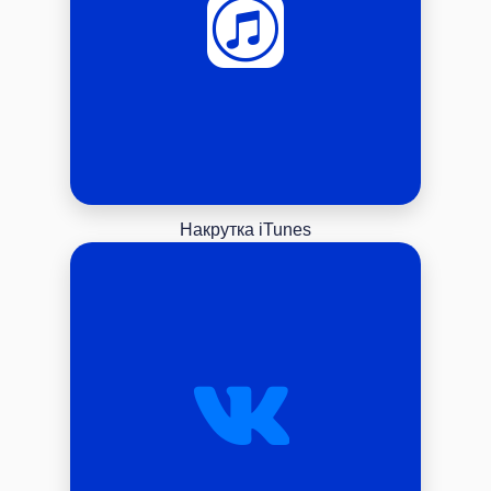
Накрутка iTunes