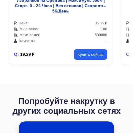
Избранное на OpenSea | Максимум: 500K |
Старт: 0 - 24 Часа | Без отписок | Скорость:
С
5К/День
Цена:
19.29 ₽
Ц
Мин. заказ:
100
М
Макс. заказ:
500000
М
Качество:
-
К
От
19.29 ₽
От
Купить сейчас
Попробуйте накрутку в
других социальных сетях