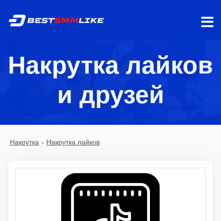
Накрутка лайков
и друзей
Накрутка
-
Накрутка лайков