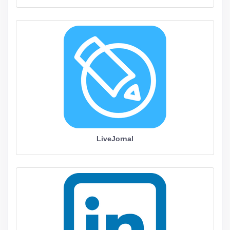
LiveJornal