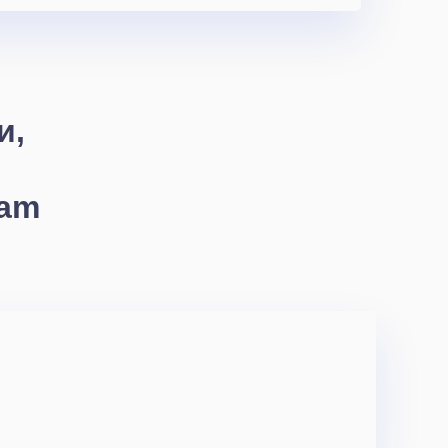
и,
ram