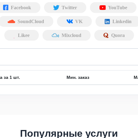
Facebook
Twitter
YouTube
SoundCloud
VK
Linkedin
Likee
Mixcloud
Quora
а за 1 шт.
Мин. заказ
М
Популярные услуги