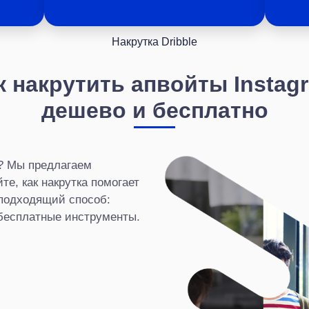
Накрутка Dribble
к накрутить апвойты Instag
дешево и бесплатно
m? Мы предлагаем
е, как накрутка помогает
 подходящий способ:
 бесплатные инструменты.