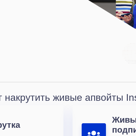
 накрутить живые апвойты In
Живы
рутка
подп