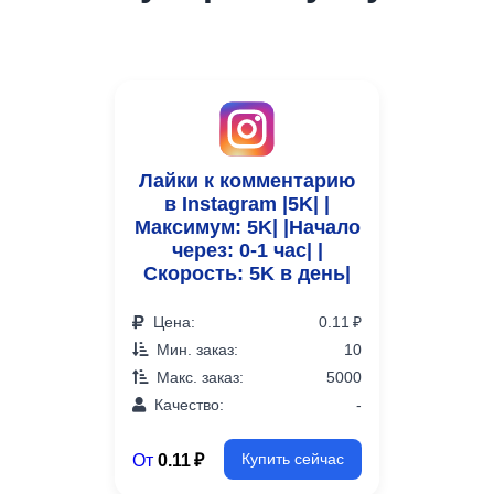
Лайки к комментарию
в Instagram |5K| |
Максимум: 5K| |Начало
через: 0-1 час| |
Скорость: 5K в день|
Цена:
0.11 ₽
Мин. заказ:
10
Макс. заказ:
5000
Качество:
-
От
0.11 ₽
Купить сейчас