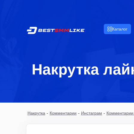
Каталог
Накрутка лай
Накрутка
-
Комментарии
-
Инстаграм
-
Комментарии