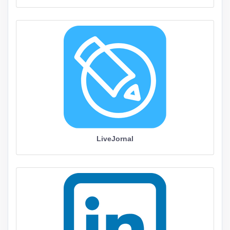
LiveJornal