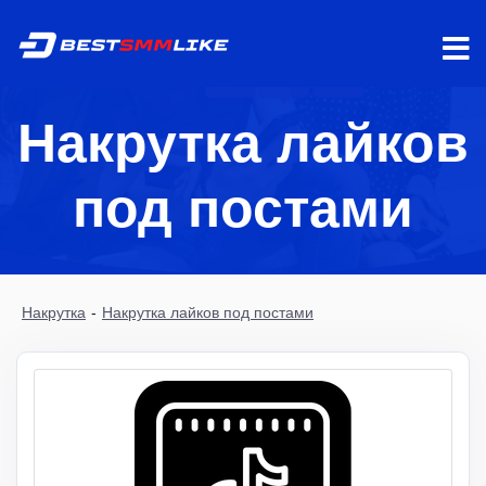
Накрутка лайков
под постами
Накрутка
-
Накрутка лайков под постами