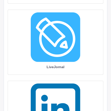
LiveJornal