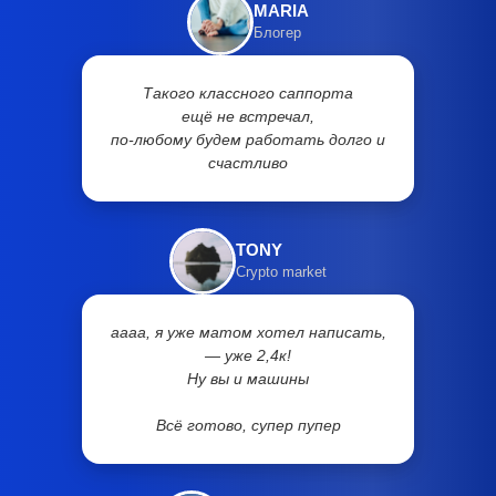
MARIA
Блогер
Такого классного саппорта
ещё не встречал,
по-любому будем работать долго и
счастливо
TONY
Crypto market
аааа, я уже матом хотел написать,
— уже 2,4к!
Ну вы и машины
Всё готово, супер пупер