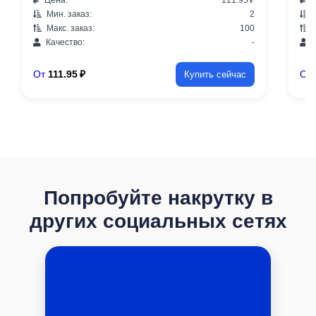
Мин. заказ:
2
М
Макс. заказ:
100
М
Качество:
-
К
От
111.95 ₽
От
Купить сейчас
Попробуйте накрутку в
других социальных сетях