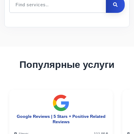
Цена
за 1
Мин.
Макс.
ID
Услуга
шт.
заказ
заказ
Описание
Популярные услуги
Google Reviews | 5 Stars + Positive Related
Reviews
Цена:
111.95 ₽
Ц