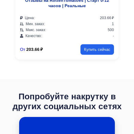
Отзывы на RottenTomatoes | Старт 0-12
часов | Реальные
Цена:
203.66 ₽
Мин. заказ:
1
Макс. заказ:
500
Качество:
-
От
203.66 ₽
Купить сейчас
Попробуйте накрутку в
других социальных сетях