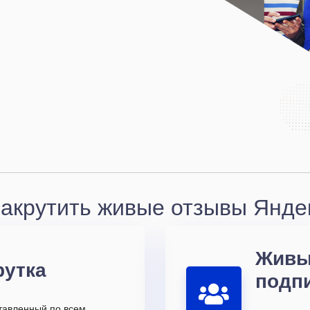
накрутить живые отзывы Яндек
Живы
рутка
подп
ставленный по всем