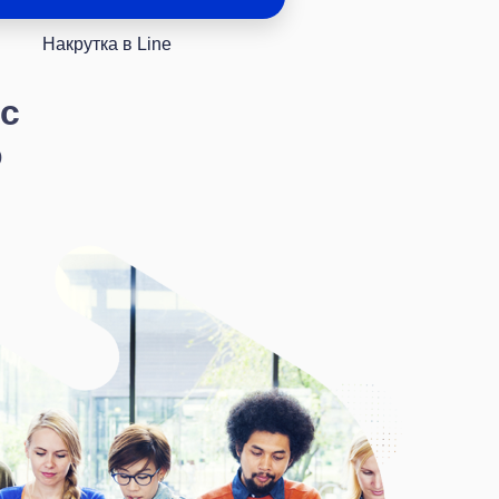
Накрутка в Line
с
о