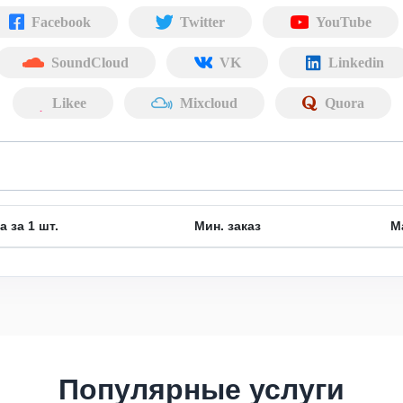
Facebook
Twitter
YouTube
SoundCloud
VK
Linkedin
Likee
Mixcloud
Quora
а за 1 шт.
Мин. заказ
М
Популярные услуги