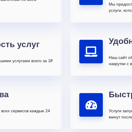
Мы предост
услуги, ко
Удоб
сть услуг
Наш сайт о
шими услугами всего за 1₽
накрутки с 
ва
Быст
всех сервисов каждые 24
Услуги запу
минут после