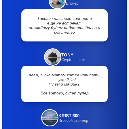
Блогер
Такого классного саппорта
ещё не встречал,
по-любому будем работать долго и
счастливо
TONY
Crypto market
аааа, я уже матом хотел написать,
— уже 2,4к!
Ну вы и машины
Всё готово, супер пупер
KRISTI300
Игровой стример