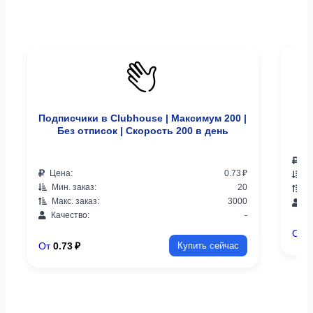
Подписчики в Clubhouse | Максимум 200 |
По
Без отписок | Скорость 200 в день
Це
Цена:
0.73 ₽
Ми
Мин. заказ:
20
Ма
Макс. заказ:
3000
Ка
Качество:
-
От
0
От
0.73 ₽
Купить сейчас