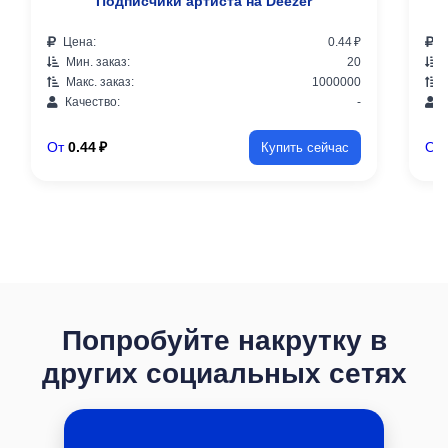
Подписчики артиста на Deezer
Цена:
0.44 ₽
Ц
Мин. заказ:
20
М
Макс. заказ:
1000000
М
Качество:
-
К
От
0.44 ₽
От
Купить сейчас
Попробуйте накрутку в
других социальных сетях