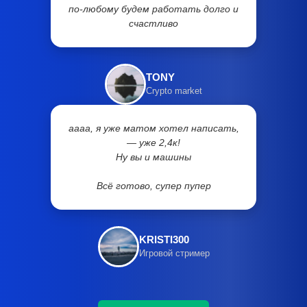
по-любому будем работать долго и
счастливо
TONY
Crypto market
аааа, я уже матом хотел написать,
— уже 2,4к!
Ну вы и машины
Всё готово, супер пупер
KRISTI300
Игровой стример