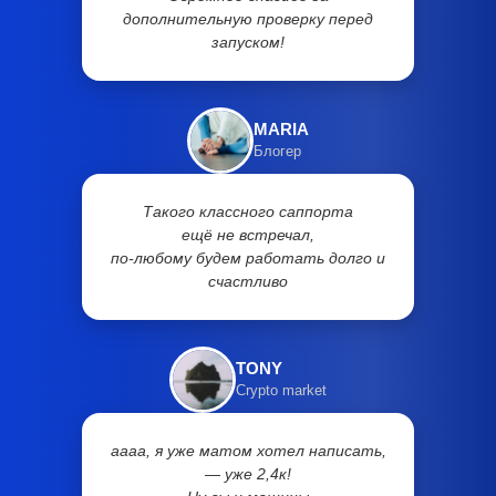
дополнительную проверку перед
запуском!
MARIA
Блогер
Такого классного саппорта
ещё не встречал,
по-любому будем работать долго и
счастливо
TONY
Crypto market
аааа, я уже матом хотел написать,
— уже 2,4к!