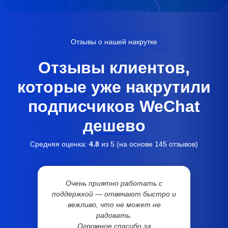
Попробовать бесплатно
Отзывы о нашей накрутке
Отзывы клиентов,
которые уже накрутили
подписчиков WeChat
дешево
Средняя оценка:
4.8
из 5 (на основе
145
отзывов)
Очень приятно работать с
поддержкой — отвечают быстро и
вежливо, что не может не
радовать.
Огромное спасибо за