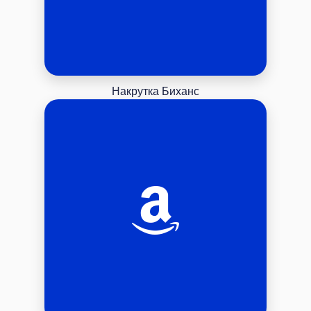
Накрутка Биханс