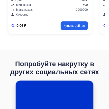
Мин. заказ:
500
М
Макс. заказ:
1000000
М
Качество:
-
К
От
0.06 ₽
От
Купить сейчас
Попробуйте накрутку в
других социальных сетях