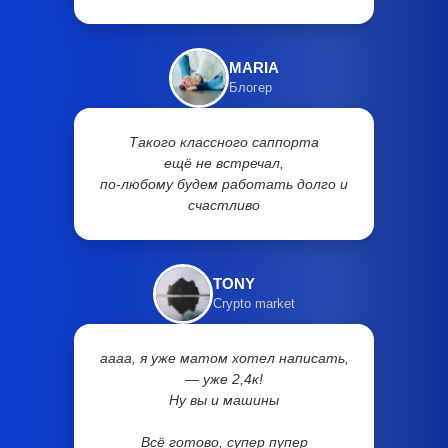
MARIA
Блогер
Такого классного саппорта
ещё не встречал,
по-любому будем работать долго и
счастливо
TONY
Crypto market
аааа, я уже матом хотел написать,
— уже 2,4к!
Ну вы и машины
Всё готово, супер пупер