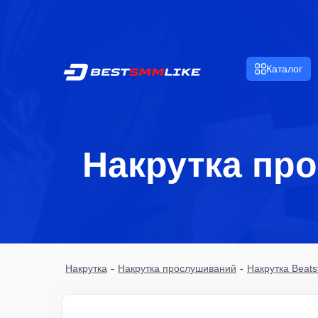
Каталог
Накрутка про
Накрутка
-
Накрутка прослушиваний
-
Накрутка Beats