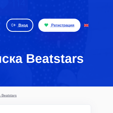
Вход
Регистрация
ска Beatstars
 Beatstars