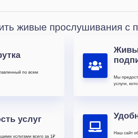
ить живые прослушивания с по
Живы
рутка
подп
ставленный по всем
Мы предост
услуги, ко
Удоб
сть услуг
Наш сайт о
шими услугами всего за 1₽