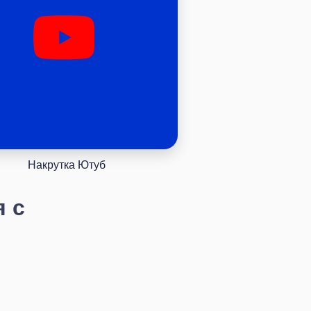
Накрутка Ютуб
я с