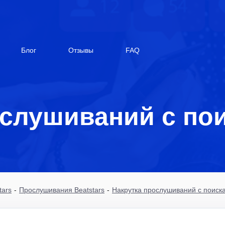
Блог
Отзывы
FAQ
слушиваний с пои
tars
-
Прослушивания Beatstars
-
Накрутка прослушиваний с поиска