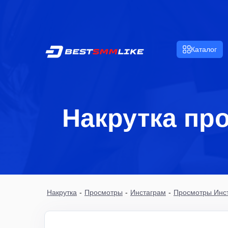
Каталог
Накрутка пр
Накрутка
-
Просмотры
-
Инстаграм
-
Просмотры Инс