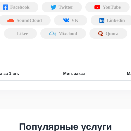
Facebook
Twitter
YouTube
SoundCloud
VK
Linkedin
Likee
Mixcloud
Quora
а за 1 шт.
Мин. заказ
М
Популярные услуги