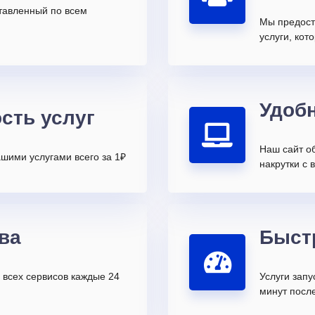
ставленный по всем
Мы предост
услуги, ко
Удоб
сть услуг
Наш сайт о
шими услугами всего за 1₽
накрутки с 
ва
Быст
всех сервисов каждые 24
Услуги запу
минут после