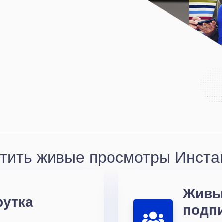
утить живые просмотры Инстаг
Живы
рутка
подп