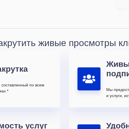
акрутить живые просмотры к
Живы
акрутка
подп
, составленный по всем
Мы предост
ах *
и услуги, 
мость услуг
Удоб