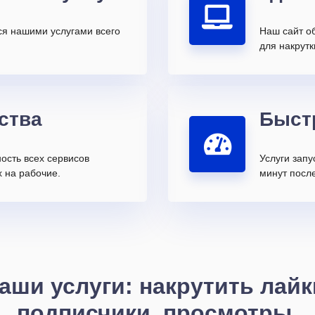
ся нашими услугами всего
Наш сайт о
для накрутк
ства
Быст
ость всех сервисов
Услуги запу
 на рабочие.
минут после
аши услуги: накрутить лайк
подписчики, просмотры,