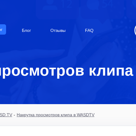
ог
Блог
Отзывы
FAQ
просмотров клип
ASD.TV
-
Накрутка просмотров клипа в WASDTV