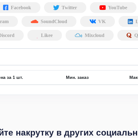
Facebook
Twitter
YouTube
gram
SoundCloud
VK
L
Discord
Likee
Mixcloud
Q
на за 1 шт.
Мин. заказ
Мак
те накрутку в других социаль