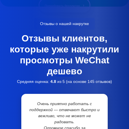
Попробовать бесплатно
Отзывы о нашей накрутке
Отзывы клиентов,
которые уже накрутили
просмотры WeChat
дешево
Средняя оценка:
4.8
из 5 (на основе
145
отзывов)
Очень приятно работать с
поддержкой — отвечают быстро и
вежливо, что не может не
радовать.
Огромное спасибо за