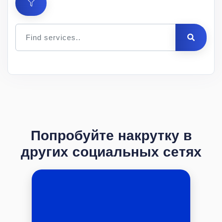
Цена
за 1
Мин.
Макс.
ID
Услуга
шт.
заказ
заказ
Описание
Попробуйте накрутку в
других социальных сетях