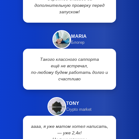
дополнительную проверку перед
запуском!
MARIA
Блогер
Такого классного саппорта
ещё не встречал,
по-любому будем работать долго и
счастливо
TONY
Crypto market
аааа, я уже матом хотел написать,
— уже 2,4к!