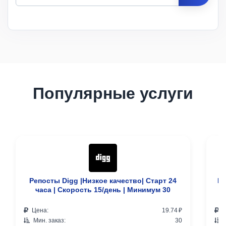
Цена
за 1
Мин.
Макс.
ID
Услуга
шт.
заказ
заказ
Описание
Популярные услуги
Репосты Digg |Низкое качество| Старт 24
Ре
часа | Скорость 15/день | Минимум 30
Цена:
19.74 ₽
Ц
Мин. заказ:
30
М