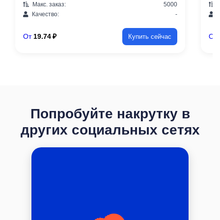
Макс. заказ:
5000
М
Качество:
-
К
От
19.74 ₽
От
Купить сейчас
Попробуйте накрутку в
других социальных сетях