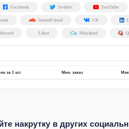
Facebook
Twitter
YouTube
gram
SoundCloud
VK
L
Discord
Likee
Mixcloud
Q
на за 1 шт.
Мин. заказ
Мак
те накрутку в других социаль