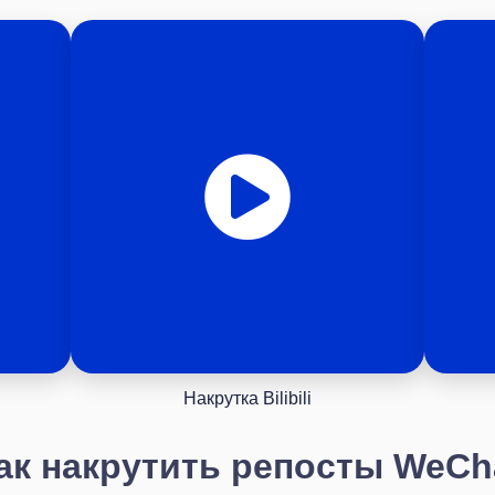
Накрутка Bilibili
ак накрутить репосты WeCh