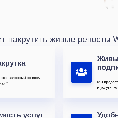
ит накрутить живые репосты W
Живы
акрутка
подп
, составленный по всем
Мы предост
ах *
и услуги, 
мость услуг
Удоб