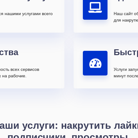
ся нашими услугами всего
Наш сайт о
для накрутк
ства
Быст
ость всех сервисов
Услуги запу
 на рабочие.
минут после
аши услуги: накрутить лайк
подписчики, просмотры,