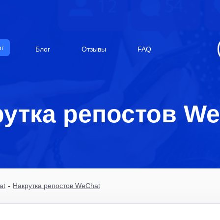
ог
Блог
Отзывы
FAQ
рутка репостов We
at
-
Накрутка репостов WeChat