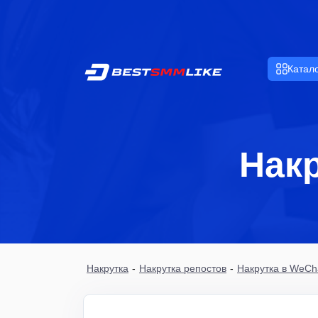
Катал
Нак
Накрутка
-
Накрутка репостов
-
Накрутка в WeCh