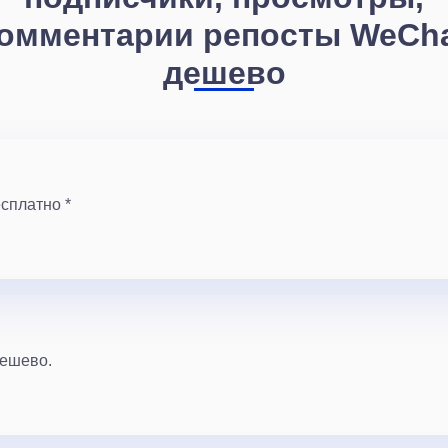
омментарии репосты WeCh
дешево
сплатно *
дешево.