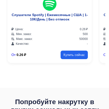
Слушатели Spotify | Ежемесячные | США | 1-
Сл
10К/День | Без отписок
Цена:
0.26 ₽
Ц
Мин. заказ:
500
М
Макс. заказ:
50000
М
Качество:
-
К
От
0.26 ₽
От
Купить сейчас
Попробуйте накрутку в