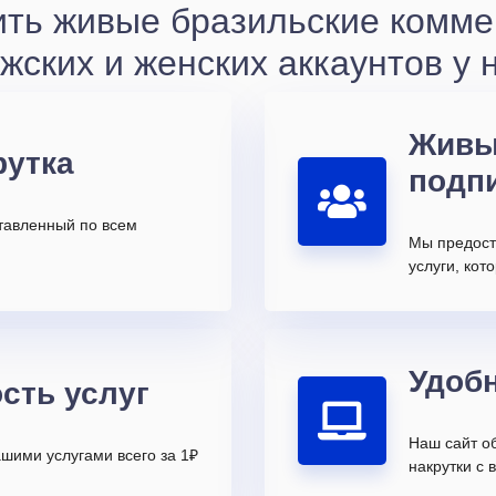
ить живые бразильские комме
жских и женских аккаунтов у 
Живы
рутка
подп
ставленный по всем
Мы предост
услуги, ко
Удоб
сть услуг
Наш сайт о
шими услугами всего за 1₽
накрутки с 