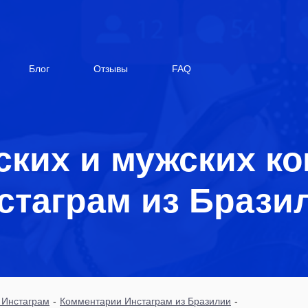
Блог
Отзывы
FAQ
ских и мужских к
стаграм из Брази
 Инстаграм
-
Комментарии Инстаграм из Бразилии
-