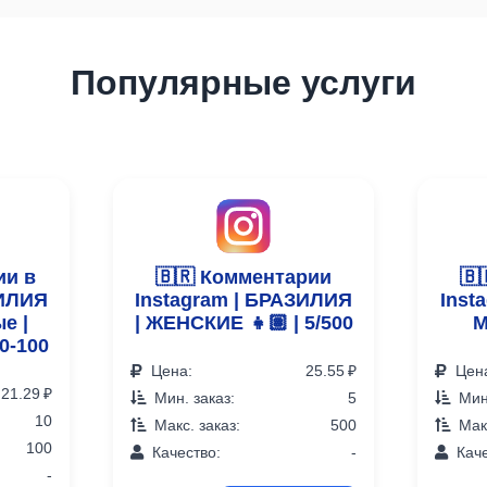
Популярные услуги
ии в
🇧🇷 Комментарии
🇧
ЗИЛИЯ
Instagram | БРАЗИЛИЯ
Inst
е |
| ЖЕНСКИЕ 👧🏽 | 5/500
М
0-100
Цена:
25.55 ₽
Цен
21.29 ₽
Мин. заказ:
5
Мин.
10
Макс. заказ:
500
Макс
100
Качество:
-
Каче
-