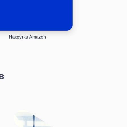
Накрутка Amazon
с
в