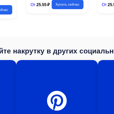
От
25.55 ₽
От
25.
Купить сейчас
ейчас
те накрутку в других социаль