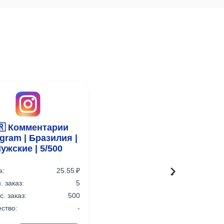
🇷 Комментарии
agram | Бразилия |
ужские | 5/500
а:
25.55 ₽
›
 заказ:
5
. заказ:
500
ство:
-