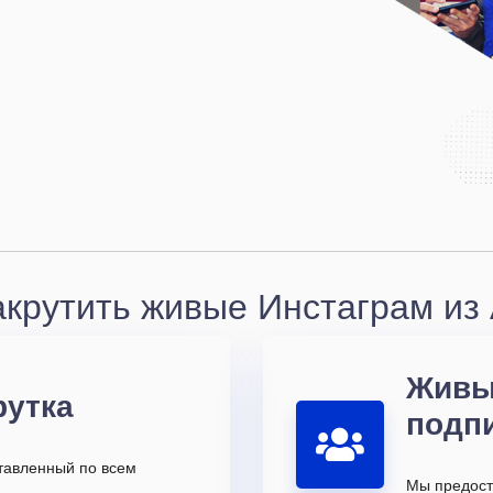
акрутить живые Инстаграм из 
Живы
рутка
подп
ставленный по всем
Мы предост