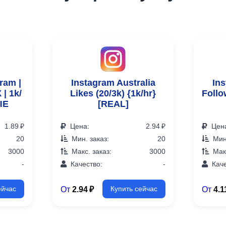
ram |
Instagram Australia
Ins
| 1k/
Likes (20/3k) {1k/hr}
Follo
ЫЕ
[REAL]
1.89 ₽
Цена:
2.94 ₽
Цен
20
Мин. заказ:
20
Мин.
3000
Макс. заказ:
3000
Макс
-
Качество:
-
Каче
От
2.94 ₽
От
4.1
ейчас
Купить сейчас