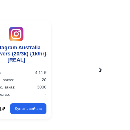
tagram Australia
wers (20/3k) {1k/hr}
[REAL]
›
а:
4.11 ₽
 заказ:
20
. заказ:
3000
ство:
-
1 ₽
Купить сейчас