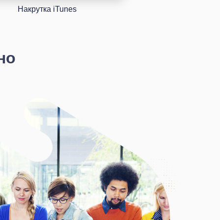
Накрутка iTunes
з
но