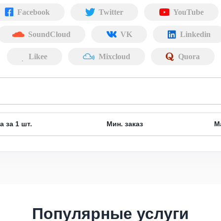
Facebook
Twitter
YouTube
SoundCloud
VK
Linkedin
Likee
Mixcloud
Quora
а за 1 шт.
Мин. заказ
М
Популярные услуги