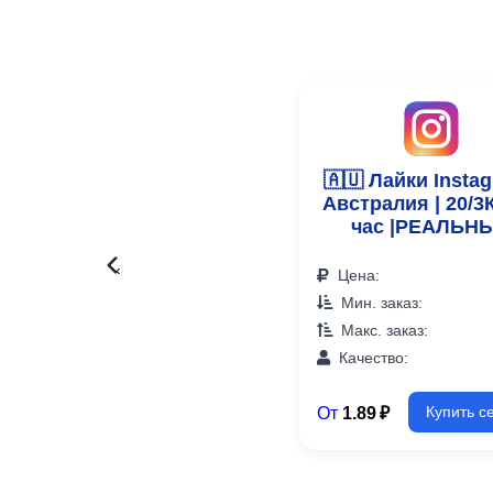
🇦🇺 Лайки Instag
Австралия | 20/3К 
час |РЕАЛЬН
‹
Цена:
Мин. заказ:
Макс. заказ:
Качество:
От
1.89 ₽
Купить с