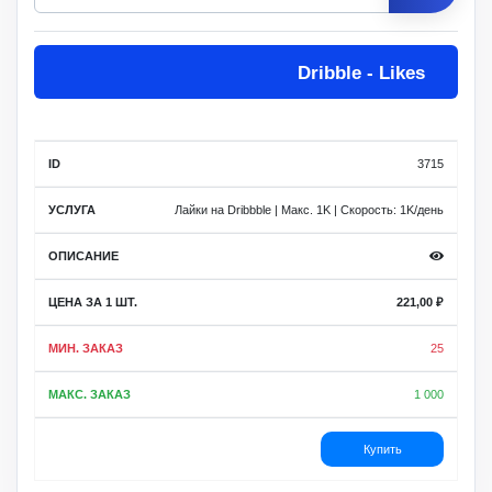
Цена
Dribble - Likes
за 1
Мин.
Макс.
ID
Услуга
шт.
заказ
заказ
Описание
3715
Лайки на Dribbble | Макс. 1K | Скорость: 1K/день
221,00
₽
25
1 000
Купить