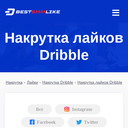
Накрутка лайков
Dribble
Накрутка
-
Лайки
-
Накрутка Dribble
-
Накрутка лайков Dribble
Все
Instagram
Facebook
Twitter