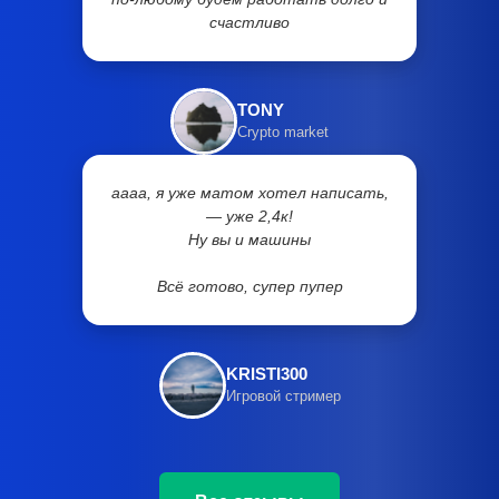
счастливо
TONY
Crypto market
аааа, я уже матом хотел написать,
— уже 2,4к!
Ну вы и машины
Всё готово, супер пупер
KRISTI300
Игровой стример