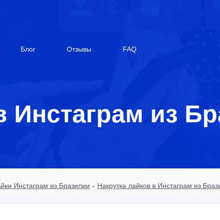
Блог
Отзывы
FAQ
в Инстаграм из Б
йки Инстаграм из Бразилии
-
Накрутка лайков в Инстаграм из Бра