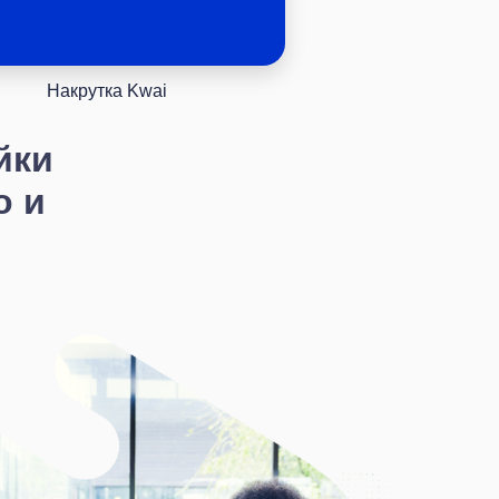
Накрутка Kwai
йки
о и