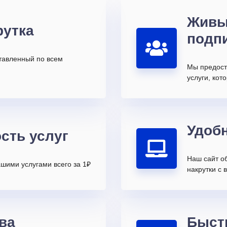
Живы
рутка
подп
ставленный по всем
Мы предост
услуги, ко
Удоб
сть услуг
Наш сайт о
шими услугами всего за 1₽
накрутки с 
ва
Быст