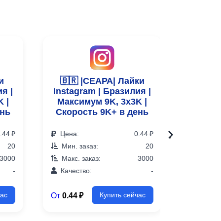
и
🇧🇷 |СЕАРА| Лайки
🇧
я |
Instagram | Бразилия |
ФЕ
 |
Максимум 9K, 3x3K |
Лайк
ень
Скорость 9K+ в день
Брази
3К, 3х
.44 ₽
Цена:
0.44 ₽
›
20
Мин. заказ:
20
Цена:
3000
Макс. заказ:
3000
Мин. з
-
Качество:
-
Макс. 
Качест
От
0.44 ₽
час
Купить сейчас
От
0.44 