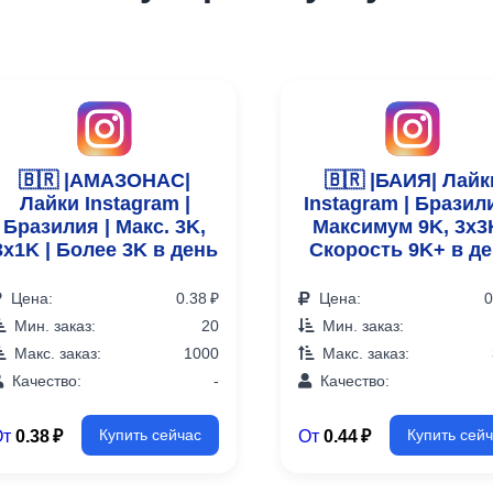
🇧🇷 |АМАЗОНАС|
🇧🇷 |БАИЯ| Лайк
Лайки Instagram |
Instagram | Бразили
Бразилия | Макс. 3K,
Максимум 9K, 3x3K
3x1K | Более 3K в день
Скорость 9K+ в д
Цена:
0.38 ₽
Цена:
0
Мин. заказ:
20
Мин. заказ:
Макс. заказ:
1000
Макс. заказ:
Качество:
-
Качество:
От
0.38 ₽
От
0.44 ₽
Купить сейчас
Купить сей