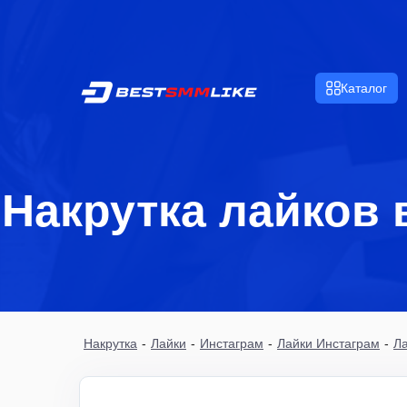
Каталог
Накрутка лайков 
Накрутка
-
Лайки
-
Инстаграм
-
Лайки Инстаграм
-
Ла