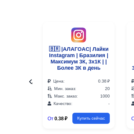
🇧🇷 |АЛАГОАС| Лайки
Instagram | Бразилия |
Максимум 3К, 3х1К | |
Более 3К в день
Цена:
0.38 ₽
‹
Мин. заказ:
20
Макс. заказ:
1000
Качество:
-
От
0.38 ₽
Купить сейчас