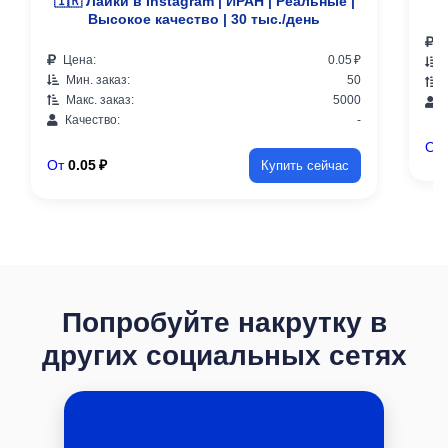
🇮🇷 Лайки в Instagram | ИРАН | Реальные |
Высокое качество | 30 тыс./день
Ц
Цена:
0.05 ₽
М
Мин. заказ:
50
М
Макс. заказ:
5000
К
Качество:
-
От
От
0.05 ₽
Купить сейчас
Попробуйте накрутку в
других социальных сетях