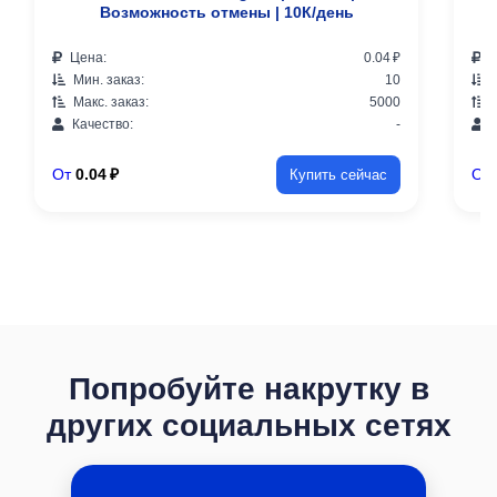
Возможность отмены | 10К/день
Цена:
0.04 ₽
Ц
Мин. заказ:
10
М
Макс. заказ:
5000
М
Качество:
-
К
От
0.04 ₽
От
Купить сейчас
Попробуйте накрутку в
других социальных сетях