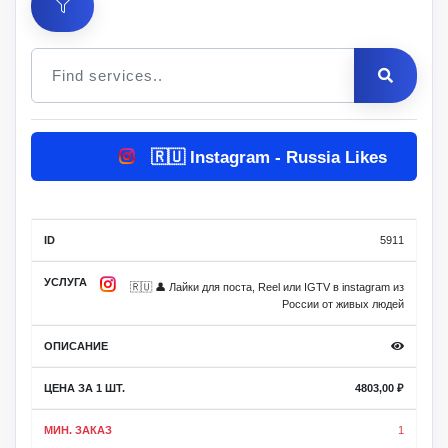
Цена
🇷🇺 Instagram - Russia Likes
за 1
Мин.
Макс.
ID
Услуга
шт.
заказ
заказ
Описание
5911
🇷🇺 👤 Лайки для поста, Reel или IGTV в instagram из
России от живых людей
4803,00
₽
1