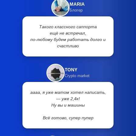
MARIA
Блогер
Такого классного саппорта
ещё не встречал,
по-любому будем работать долго и
счастливо
TONY
Crypto market
аааа, я уже матом хотел написать,
— уже 2,4к!
Ну вы и машины
Всё готово, супер пупер