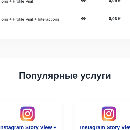
0,05
₽
ons + Profile Visit
0,06
₽
ns + Profile Visit + Interactions
Популярные услуги
Instagram Story View +
Instagram Story Vie