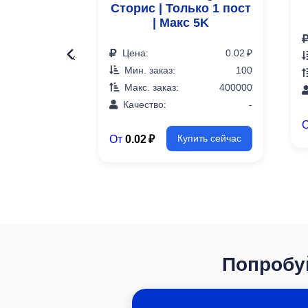
Сторис | Только 1 пост
| Макс 5K
Цена:
0.02 ₽
‹
Мин. заказ:
100
Макс. заказ:
400000
Качество:
-
От
0.02 ₽
Купить сейчас
Попробуй