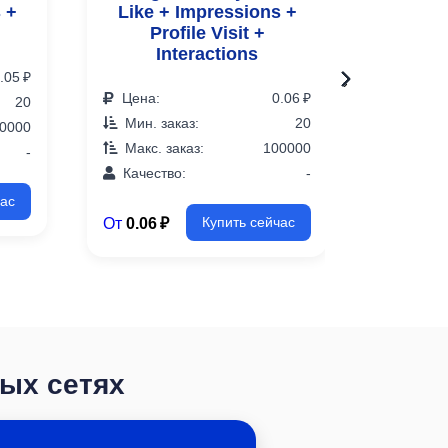
 +
Like + Impressions +
Profile Visit +
Interactions
.05 ₽
›
Цена:
0.06 ₽
20
Мин. заказ:
20
0000
Макс. заказ:
100000
-
Качество:
-
час
От
0.06 ₽
Купить сейчас
ных сетях