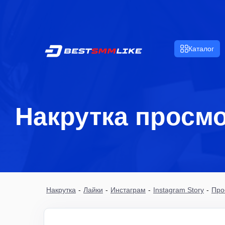
Каталог
Накрутка просмо
Накрутка
-
Лайки
-
Инстаграм
-
Instagram Story
-
Про