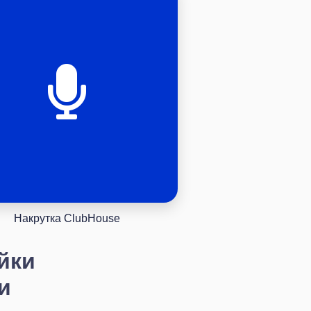
Накрутка ClubHouse
йки
и