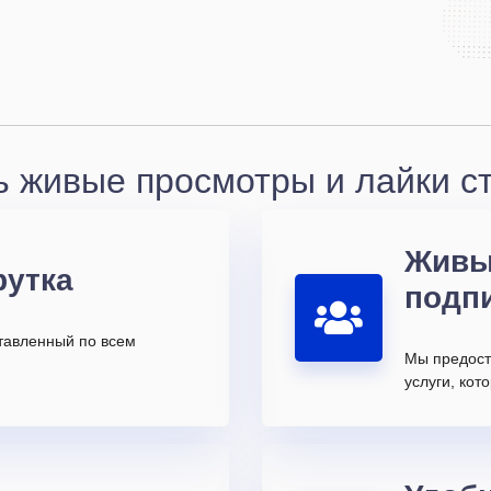
ь живые просмотры и лайки ст
Живы
рутка
подп
ставленный по всем
Мы предост
услуги, ко