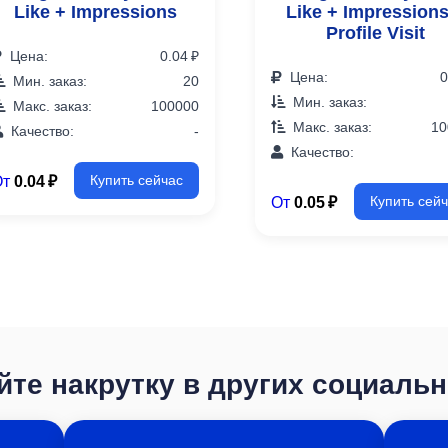
Like + Impressions
Like + Impressions
Profile Visit
Цена:
0.04 ₽
Цена:
0
Мин. заказ:
20
Мин. заказ:
Макс. заказ:
100000
Макс. заказ:
10
Качество:
-
Качество:
От
0.04 ₽
Купить сейчас
От
0.05 ₽
Купить сей
те накрутку в других социаль