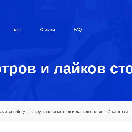
Блог
Отзывы
FAQ
тров и лайков ст
смотры Story
-
Накрутка просмотров и лайков сторис в Инстаграм